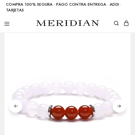
COMPRA 100% SEGURA · PAGO CONTRA ENTREGA · ADDI ·
TARJETAS
Meridian
Accesorios
Shop
en
piedra
natural