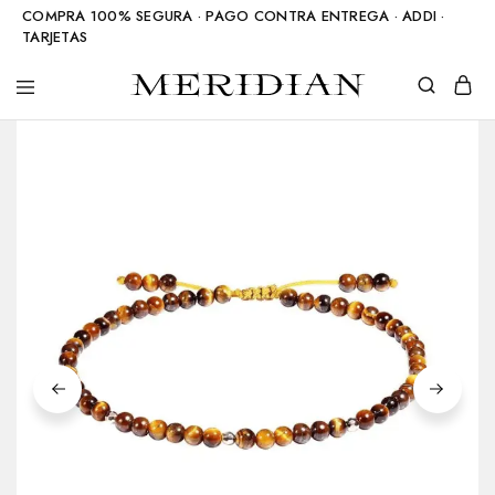
COMPRA 100% SEGURA · PAGO CONTRA ENTREGA · ADDI ·
TARJETAS
Meridian
Accesorios
Shop
en
piedra
natural