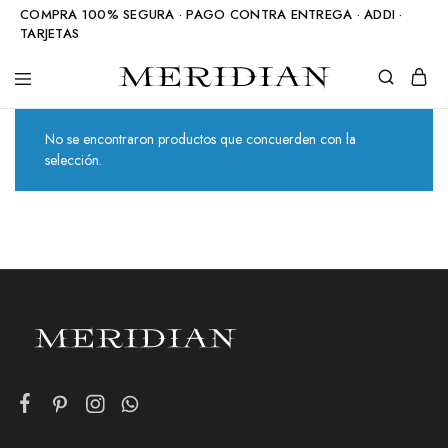
COMPRA 100% SEGURA · PAGO CONTRA ENTREGA · ADDI ·
TARJETAS
Meridian
Accesorios
Shop
en
piedra
No se encontraron productos que concuerden con la
natural
selección.