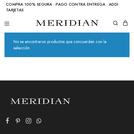
COMPRA 100% SEGURA · PAGO CONTRA ENTREGA · ADDI ·
TARJETAS
Meridian
Accesorios
Shop
en
piedra
No se encontraron productos que concuerden con la
natural
selección.