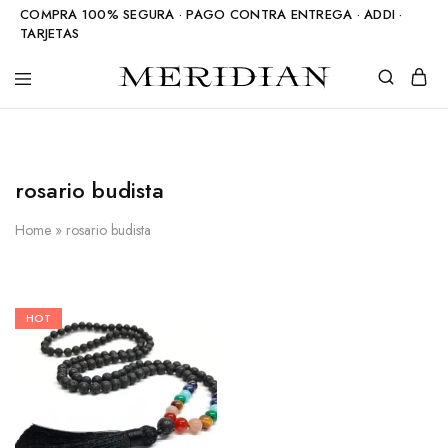
COMPRA 100% SEGURA · PAGO CONTRA ENTREGA · ADDI ·
TARJETAS
Meridian
Accesorios
Shop
en
piedra
natural
rosario budista
Home
»
rosario budista
HOT