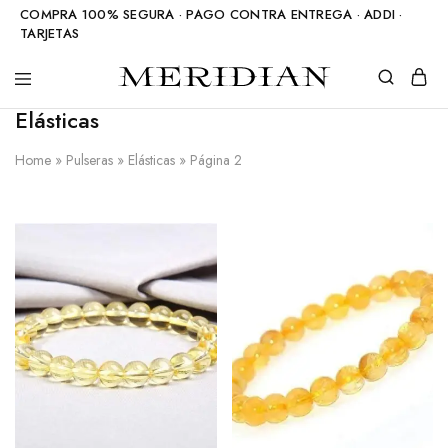
COMPRA 100% SEGURA · PAGO CONTRA ENTREGA · ADDI ·
TARJETAS
Meridian
Accesorios
Elásticas
Shop
en
piedra
natural
Home
»
Pulseras
»
Elásticas
»
Página 2