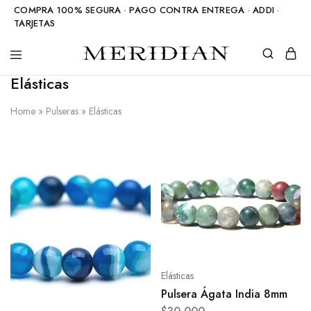
COMPRA 100% SEGURA · PAGO CONTRA ENTREGA · ADDI ·
TARJETAS
Meridian
Accesorios
Elásticas
Shop
en
piedra
natural
Home
»
Pulseras
»
Elásticas
Elásticas
Pulsera Ágata India 8mm