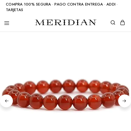
COMPRA 100% SEGURA · PAGO CONTRA ENTREGA · ADDI ·
TARJETAS
Meridian
Accesorios
Shop
en
piedra
natural