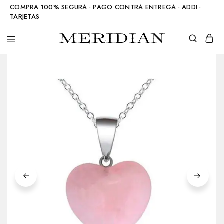
COMPRA 100% SEGURA · PAGO CONTRA ENTREGA · ADDI ·
TARJETAS
Meridian
Accesorios
Shop
en
piedra
natural