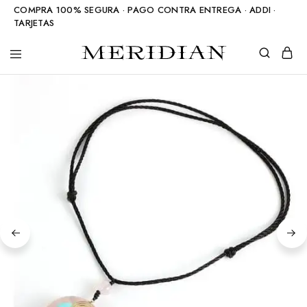
COMPRA 100% SEGURA · PAGO CONTRA ENTREGA · ADDI ·
TARJETAS
Meridian
Accesorios
Shop
en
piedra
natural