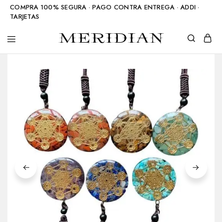
COMPRA 100% SEGURA · PAGO CONTRA ENTREGA · ADDI ·
TARJETAS
Meridian
Accesorios
Shop
en
piedra
natural