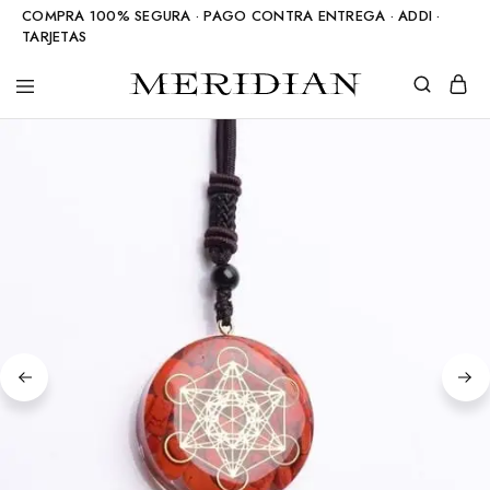
COMPRA 100% SEGURA · PAGO CONTRA ENTREGA · ADDI ·
TARJETAS
Meridian
Accesorios
Shop
en
piedra
natural