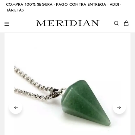
COMPRA 100% SEGURA · PAGO CONTRA ENTREGA · ADDI ·
TARJETAS
Meridian
Accesorios
Shop
en
piedra
natural