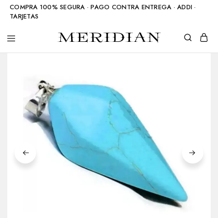
COMPRA 100% SEGURA · PAGO CONTRA ENTREGA · ADDI ·
TARJETAS
Meridian
Accesorios
Shop
en
piedra
natural