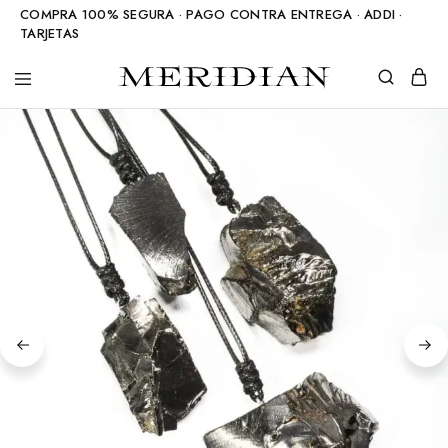
COMPRA 100% SEGURA · PAGO CONTRA ENTREGA · ADDI ·
TARJETAS
Meridian
Accesorios
Shop
en
piedra
natural