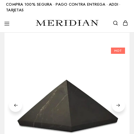
COMPRA 100% SEGURA · PAGO CONTRA ENTREGA · ADDI ·
TARJETAS
Meridian
Accesorios
Shop
en
piedra
natural
HOT