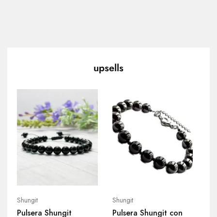
upsells
H
Shungit
Shungit
Shu
Pulsera Shungit
Pulsera Shungit con
Co