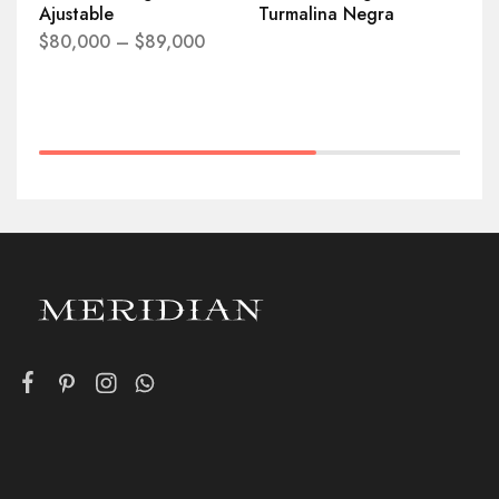
Ajustable
Turmalina Negra
Sh
$
80,000
–
$
89,000
$
6