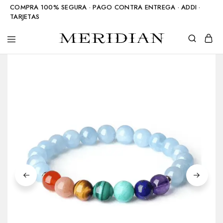
COMPRA 100% SEGURA · PAGO CONTRA ENTREGA · ADDI ·
TARJETAS
Meridian
Accesorios
Shop
en
piedra
natural