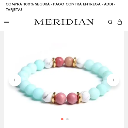
COMPRA 100% SEGURA · PAGO CONTRA ENTREGA · ADDI ·
TARJETAS
Meridian
Accesorios
Shop
en
piedra
natural