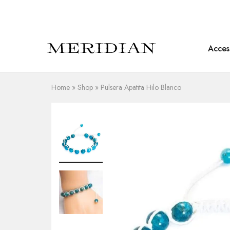
Acces
Meridian
Accesorios
Shop
en
piedra
natural
Home
»
Shop
»
Pulsera Apatita Hilo Blanco