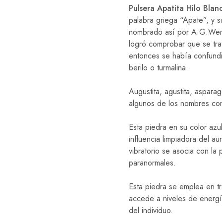
Pulsera Apatita Hilo Blan
palabra griega “Apate”, y s
nombrado así por
A.G.Wern
logró comprobar que se tra
entonces se había confundi
berilo o turmalina.
Augustita, agustita, asparago
algunos de los nombres con
Esta piedra en su color azu
influencia limpiadora del au
vibratorio se asocia con la
paranormales.
Esta piedra se emplea en tr
accede a niveles de energí
del individuo.