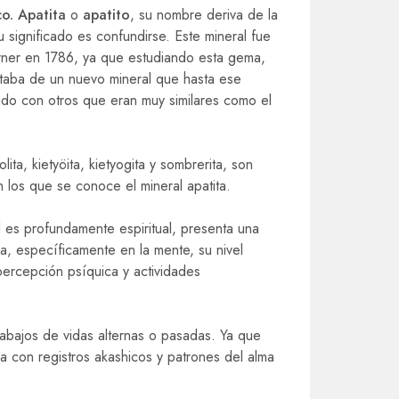
co. Apatita
o
apatito
, su nombre deriva de la
u significado es confundirse. Este mineral fue
er en 1786, ya que estudiando esta gema,
taba de un nuevo mineral que hasta ese
do con otros que eran muy similares como el
lita, kietyöita, kietyogita y sombrerita, son
 los que se conoce el mineral apatita.
l es profundamente espiritual, presenta una
ra, específicamente en la mente, su nivel
 percepción psíquica y actividades
abajos de vidas alternas o pasadas. Ya que
a con registros akashicos y patrones del alma