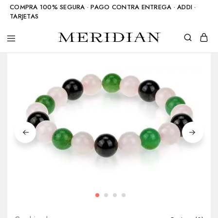
COMPRA 100% SEGURA · PAGO CONTRA ENTREGA · ADDI ·
TARJETAS
Meridian
Accesorios
Shop
en
piedra
natural