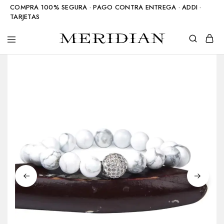
COMPRA 100% SEGURA · PAGO CONTRA ENTREGA · ADDI ·
TARJETAS
Meridian
Accesorios
Shop
en
piedra
natural