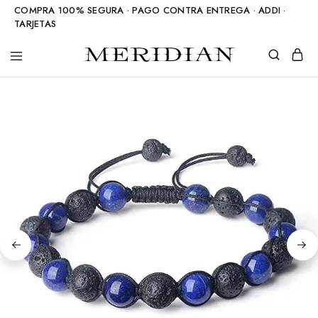
COMPRA 100% SEGURA · PAGO CONTRA ENTREGA · ADDI ·
TARJETAS
Meridian
Accesorios
Shop
en
piedra
natural