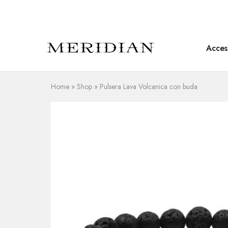
Acces
Meridian
Accesorios
Shop
en
piedra
natural
Home
»
Shop
»
Pulsera Lava Volcanica con buda