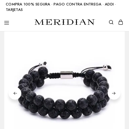
COMPRA 100% SEGURA · PAGO CONTRA ENTREGA · ADDI ·
TARJETAS
Meridian
Accesorios
Shop
en
piedra
natural