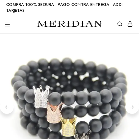
COMPRA 100% SEGURA · PAGO CONTRA ENTREGA · ADDI ·
TARJETAS
Meridian
Accesorios
Shop
en
piedra
natural