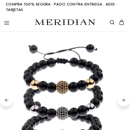
COMPRA 100% SEGURA · PAGO CONTRA ENTREGA · ADDI ·
TARJETAS
Meridian
Accesorios
Shop
en
piedra
natural