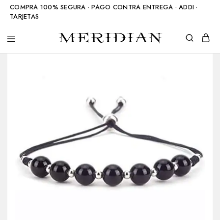
COMPRA 100% SEGURA · PAGO CONTRA ENTREGA · ADDI ·
TARJETAS
Meridian
Accesorios
Shop
en
piedra
natural