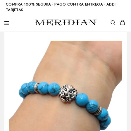
COMPRA 100% SEGURA · PAGO CONTRA ENTREGA · ADDI ·
TARJETAS
Meridian
Accesorios
Shop
en
piedra
natural