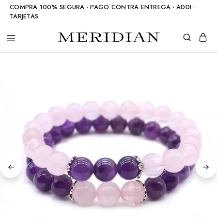
COMPRA 100% SEGURA · PAGO CONTRA ENTREGA · ADDI ·
TARJETAS
Meridian
Accesorios
Shop
en
piedra
natural