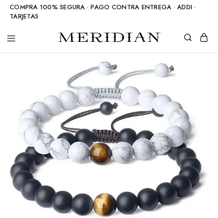
COMPRA 100% SEGURA · PAGO CONTRA ENTREGA · ADDI ·
TARJETAS
Meridian
Accesorios
Shop
en
piedra
natural