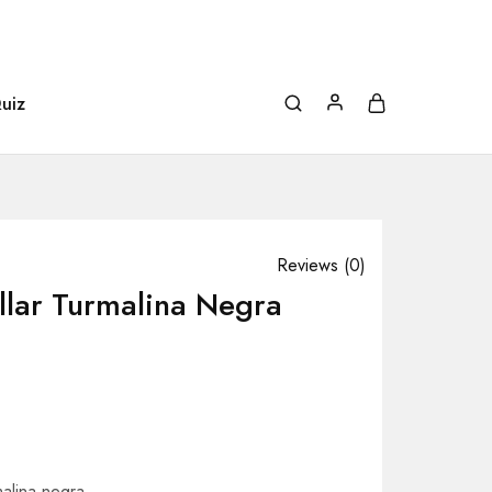
uiz
Reviews (
0
)
llar Turmalina Negra
malina negra