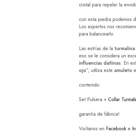
cristal para repeler la envi
con esta piedra podemos dep
Los expertos nos recomiend
para balancearlo.
Las estrías de la
turmalina
eso se le considera un ex
influencias dañinas
. En est
ojo
”, utiliza este
amuleto
e
contenido:
Set Pulsera +
Collar Turmal
garantía de fábrica!
Visítanos en
Facebook
e
I