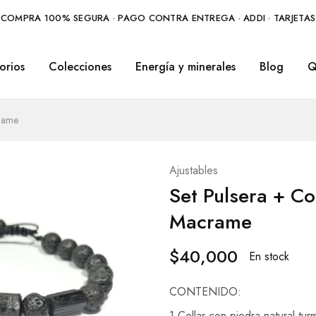
COMPRA 100% SEGURA · PAGO CONTRA ENTREGA · ADDI · TARJETAS
orios
Colecciones
Energía y minerales
Blog
Q
crame
Ajustables
Set Pulsera + Co
Macrame
$
40,000
En stock
CONTENIDO:
1 Collar con piedra natural tur