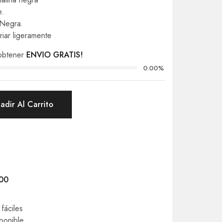
.
 Negra.
riar ligeramente
obtener
ENVIO GRATIS!
0.00%
adir Al Carrito
000
fáciles
ponible