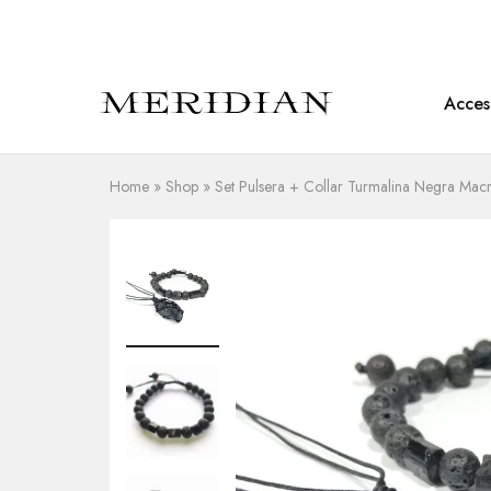
Acces
Meridian
Accesorios
Shop
en
piedra
natural
Home
»
Shop
»
Set Pulsera + Collar Turmalina Negra Ma