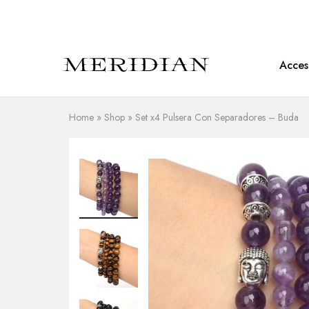
Acces
Meridian
Accesorios
Shop
en
piedra
natural
Home
»
Shop
»
Set x4 Pulsera Con Separadores – Buda