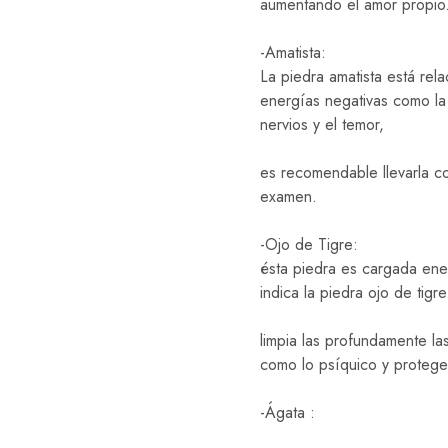
aumentando el amor propio
-Amatista:
La piedra amatista está rel
energías negativas como la 
nervios y el temor,
es recomendable llevarla co
examen.
-Ojo de Tigre:
ésta piedra es cargada ene
indica la piedra ojo de tig
limpia las profundamente las
como lo psíquico y protege 
-Ágata :