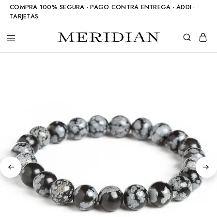
COMPRA 100% SEGURA · PAGO CONTRA ENTREGA · ADDI ·
TARJETAS
Meridian
Accesorios
Shop
en
piedra
natural