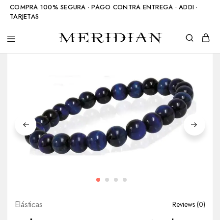
COMPRA 100% SEGURA · PAGO CONTRA ENTREGA · ADDI ·
TARJETAS
Meridian
Accesorios
Shop
en
piedra
natural
Elásticas
Reviews (
0
)