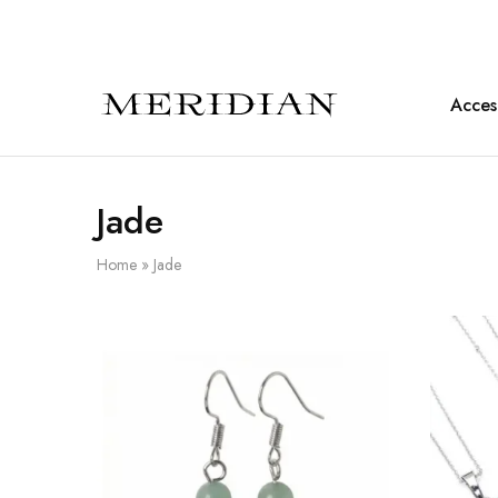
Acces
Meridian
Accesorios
Shop
en
piedra
natural
Jade
Home
»
Jade